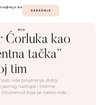
ela@mjo.ba
SARADNJA
MJO
r Ćorluka kao
entna tačka”
oj tim
sti, više povjerenja, dublji
 javnog nastupa i interne
 Otvorenost koja se rijetko viđa.
je, kao vlasnik, svjesno bio
čka i ličnim primjerom pokazao