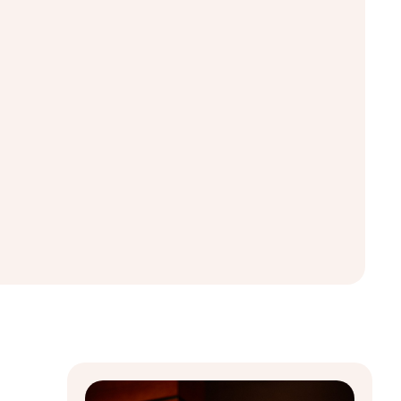
odgovorna i hrabra komunikacija.
st da se izložiš kako bi drugi
ta, ali pravi ogromnu razliku u
…