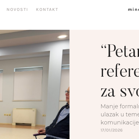
NOVOSTI
KONTAKT
min
“Peta
refer
za sv
Manje formalno
ulazak u teme
komunikacije.
Petar Ćorluka 
17/01/2026
referentna ta