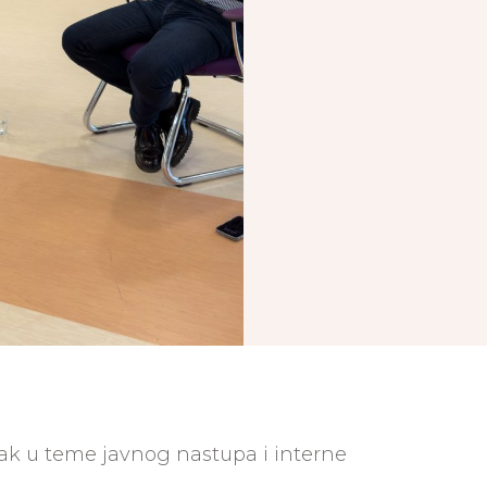
kako izgleda 
Takva spremno
učili nije čes
kulturi tima. 
azak u teme javnog nastupa i interne