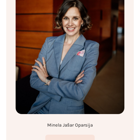
Minela Jašar Oparsija