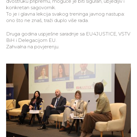
dvostruku pripremu, moguće je biti siguran, ubjedljiv i
konkretan sagovornik.
To je i glavna lekcija svakog treninga javnog nastupa:
ono što ne znaš, traži duplo više rada.
Druga godina uspješne saradnje sa EU4JUSTICE, VSTV
BiH i Delegacijom EU.
Zahvalna na povjerenju.