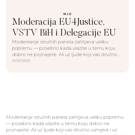
MJO
Moderacija EU4Justice,
VSTV BiH i Delegacije EU
Moderiranje stručnih panela zahtijeva veliku
pripremu — posebno kada ulazite u temu koju
dobro ne poznajete. Ali uz ljude koji vas stručno
usmjere i uz dvostruku pripremu, moguće je biti
10/12/2025
siguran, ubjedljiv i konkretan sagovornik.To je i
glavna lekcija svakog treninga javnog nastupa:
ono što ne znaš, traži duplo više rada. Druga
godina uspješne saradnje …
Moderiranje stručnih panela zahtijeva veliku pripremu
— posebno kada ulazite u temu koju dobro ne
poznajete. Ali uz ljude koji vas stručno usmjere i uz